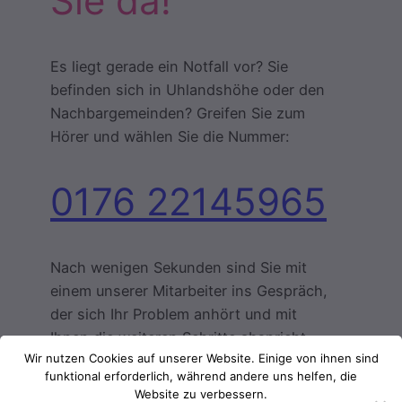
Sie da!
Es liegt gerade ein Notfall vor? Sie
befinden sich in Uhlandshöhe oder den
Nachbargemeinden? Greifen Sie zum
Hörer und wählen Sie die Nummer:
0176 22145965
Nach wenigen Sekunden sind Sie mit
einem unserer Mitarbeiter ins Gespräch,
der sich Ihr Problem anhört und mit
Ihnen die weiteren Schritte abspricht.
Wir nutzen Cookies auf unserer Website. Einige von ihnen sind
Lassen Sie sich selbst von unserem
funktional erforderlich, während andere uns helfen, die
Schlüsselnotdienst Uhlandshöhe überze
Website zu verbessern.