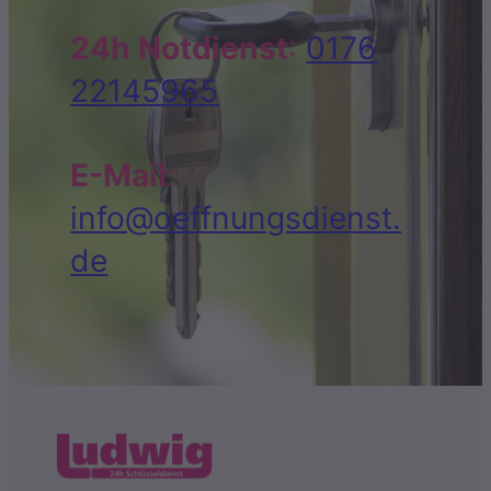
24h Notdienst
:
0176
22145965
E-Mail
:
info@oeffnungsdienst.
de